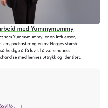
marbeid med Yummymummy
ent som Yummymummy, er en influenser,
miker, podcaster og en av Norges største
så heldige å få lov til å være hennes
handise med hennes uttrykk og identitet.