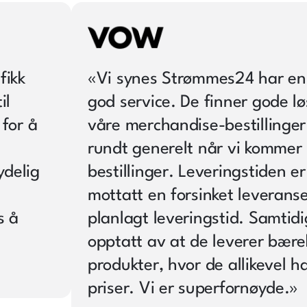
fikk
«
Vi synes Strømmes24 har en 
il
god service. De finner gode l
 for å
våre merchandise-bestillinger
rundt generelt når vi kommer
ydelig
bestillinger. Leveringstiden er 
mottatt en forsinket leverans
s å
planlagt leveringstid. Samtidig
opptatt av at de leverer bære
produkter, hvor de allikevel h
priser. Vi er superfornøyde.
»