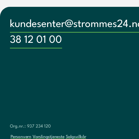
kundesenter@strommes24.n
38 12 01 00
Org.nr.: 937 234 120
Personvern
Varslingstjeneste
Salgsvilkår