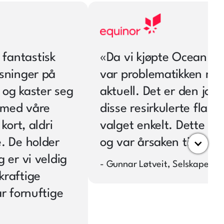
fantastisk
«
Da vi kjøpte Ocean Bo
øsninger på
var problematikken med
 og kaster seg
aktuell. Det er den jo 
 med våre
disse resirkulerte flas
kort, aldri
valget enkelt. Dette er 
e. De holder
og var årsaken til at di
 er vi veldig
- Gunnar Løtveit, Selskapets 
kraftige
ar fornuftige