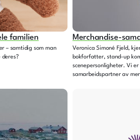
le familien
Merchandise-sa
er – samtidig som man
Veronica Simoné Fjeld, kj
e deres?
bokforfatter, stand-up ko
scenepersonligheter. Vi er 
samarbeidspartner av merc