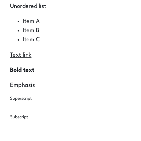
Unordered list
Item A
Item B
Item C
Text link
Bold text
Emphasis
Superscript
Subscript