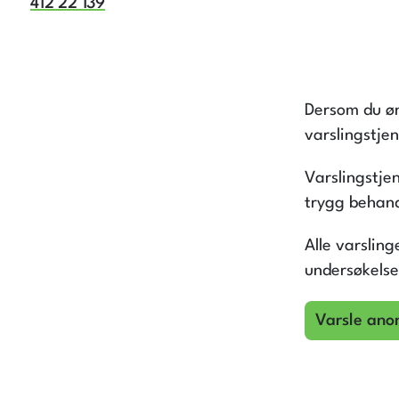
412 22 139
Dersom du øn
varslingstje
Varslingstje
trygg behand
Alle varslin
undersøkelse
Varsle ano