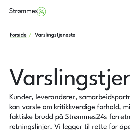
Forside
Varslingstjeneste
Varslingstje
Kunder, leverandører, samarbeidspartn
kan varsle om kritikkverdige forhold, m
faktiske brudd på Strømmes24s forretn
retningslinjer. Vi legger til rette for åp